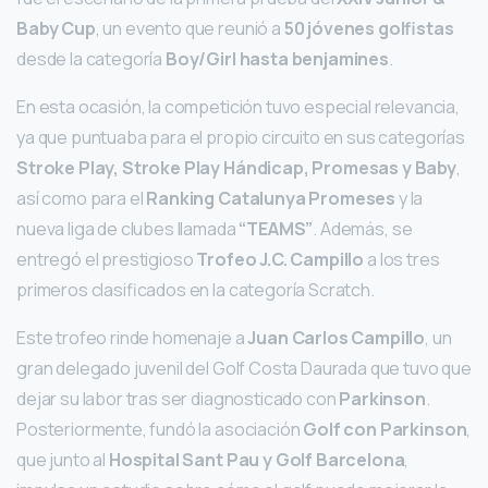
Baby Cup
, un evento que reunió a
50 jóvenes golfistas
desde la categoría
Boy/Girl hasta benjamines
.
En esta ocasión, la competición tuvo especial relevancia,
ya que puntuaba para el propio circuito en sus categorías
Stroke Play, Stroke Play Hándicap, Promesas y Baby
,
así como para el
Ranking Catalunya Promeses
y la
nueva liga de clubes llamada
“TEAMS”
. Además, se
entregó el prestigioso
Trofeo J.C. Campillo
a los tres
primeros clasificados en la categoría Scratch.
Este trofeo rinde homenaje a
Juan Carlos Campillo
, un
gran delegado juvenil del Golf Costa Daurada que tuvo que
dejar su labor tras ser diagnosticado con
Parkinson
.
Posteriormente, fundó la asociación
Golf con Parkinson
,
que junto al
Hospital Sant Pau y Golf Barcelona
,