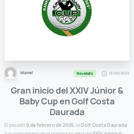
Manel
16/02/2025
Novetats
Gran inicio del XXIV Júnior &
Baby Cup en Golf Costa
Daurada
El pasado
9 de febrero de 2025
, el
Golf Costa Daurada
fue el escenario de la primera prueba del
XXIV Júnior &