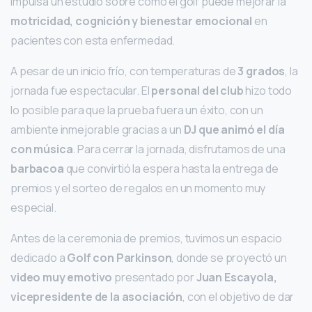
impulsa un estudio sobre cómo el golf puede mejorar la
motricidad, cognición y bienestar emocional
en
pacientes con esta enfermedad.
A pesar de un inicio frío, con temperaturas de
3 grados
, la
jornada fue espectacular. El
personal del club
hizo todo
lo posible para que la prueba fuera un éxito, con un
ambiente inmejorable gracias a un
DJ que animó el día
con música
. Para cerrar la jornada, disfrutamos de una
barbacoa
que convirtió la espera hasta la entrega de
premios y el sorteo de regalos en un momento muy
especial.
Antes de la ceremonia de premios, tuvimos un espacio
dedicado a
Golf con Parkinson
, donde se proyectó un
video muy emotivo
presentado por
Juan Escayola,
vicepresidente de la asociación
, con el objetivo de dar