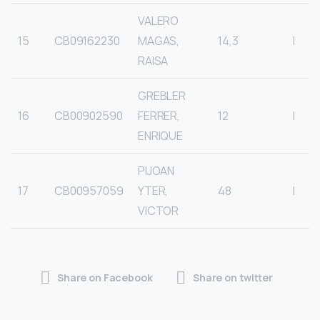
VALERO
15
CB09162230
MAGAS,
14,3
I
RAISA
GREBLER
16
CB00902590
FERRER,
12
I
ENRIQUE
PIJOAN
17
CB00957059
YTER,
48
I
VICTOR
Share on Facebook
Share on twitter