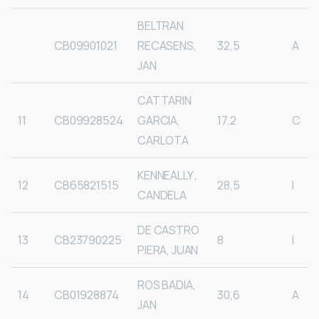
BELTRAN
CB09901021
RECASENS,
32,5
A
JAN
CATTARIN
11
CB09928524
GARCIA,
17,2
C
CARLOTA
KENNEALLY ,
12
CB65821515
28,5
I
CANDELA
DE CASTRO
13
CB23790225
8
I
PIERA, JUAN
ROS BADIA,
14
CB01928874
30,6
A
JAN