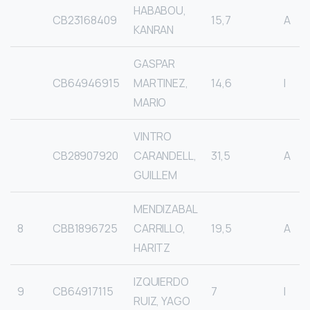
HABABOU,
CB23168409
15,7
A
KANRAN
GASPAR
CB64946915
MARTINEZ,
14,6
I
MARIO
VINTRO
CB28907920
CARANDELL,
31,5
A
GUILLEM
MENDIZABAL
8
CBB1896725
CARRILLO,
19,5
A
HARITZ
IZQUIERDO
9
CB64917115
7
I
RUIZ, YAGO