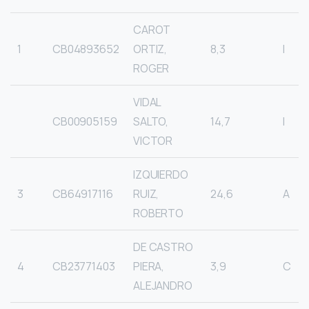
CAROT
1
CB04893652
ORTIZ,
8,3
I
ROGER
VIDAL
CB00905159
SALTO,
14,7
I
VICTOR
IZQUIERDO
3
CB64917116
RUIZ,
24,6
A
ROBERTO
DE CASTRO
4
CB23771403
PIERA,
3,9
C
ALEJANDRO