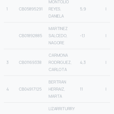
MONTOLIO
1
CB05895291
REYES,
5,9
I
DANIELA
MARTINEZ
CB01892885
SALCEDO,
-1,1
I
NAGORE
CARMONA
3
CB01169338
RODRIGUEZ,
4,3
I
CARLOTA
BERTRAN
4
CB04917125
HERRAIZ,
11
I
MARTA
LIZARRITURRY