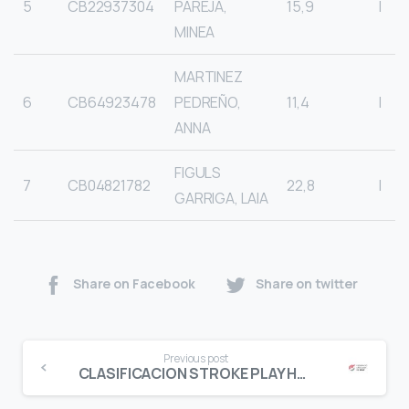
5
CB22937304
PAREJA,
15,9
I
MINEA
MARTINEZ
6
CB64923478
PEDREÑO,
11,4
I
ANNA
FIGULS
7
CB04821782
22,8
I
GARRIGA, LAIA
Share on Facebook
Share on twitter
Continue
Previous post
Reading
CLASIFICACION STROKE PLAY HCP. PUNTUABLE INFANTIL MASCULINO GAUDI REUS G.C.