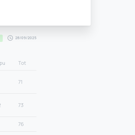
28/09/2025
pu
Tot
71
2
73
76