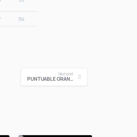
7
94
Next post
PUNTUABLE GRAND PRIX STROKE PLAY HANDICAP CADETE MASCULINO