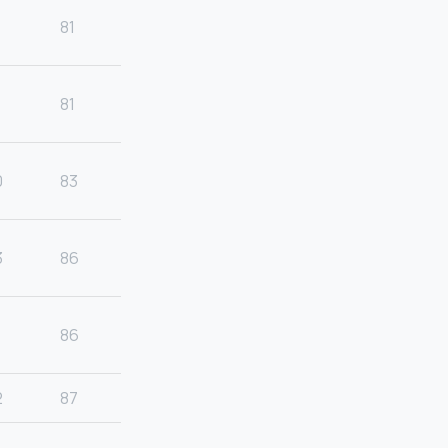
81
81
0
83
3
86
86
2
87