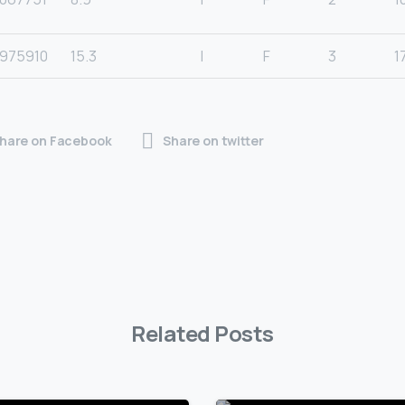
975910
15.3
I
F
3
1
hare on Facebook
Share on twitter
Related Posts