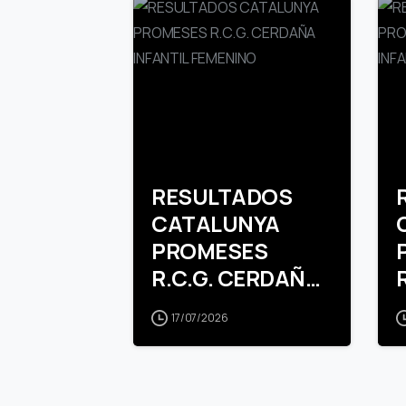
RESULTADOS
CATALUNYA
PROMESES
R.C.G. CERDAÑA
INFANTIL
17/07/2026
FEMENINO