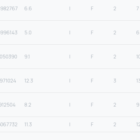
982767
6.6
I
F
2
7
996143
5.0
I
F
2
6
050390
9.1
I
F
2
1
971024
12.3
I
F
3
1
912504
8.2
I
F
2
9
067732
11.3
I
F
2
1