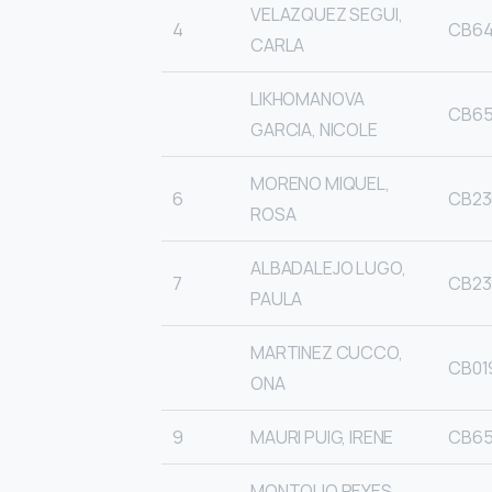
VELAZQUEZ SEGUI,
4
CB64
CARLA
LIKHOMANOVA
CB65
GARCIA, NICOLE
MORENO MIQUEL,
6
CB23
ROSA
ALBADALEJO LUGO,
7
CB23
PAULA
MARTINEZ CUCCO,
CB01
ONA
9
MAURI PUIG, IRENE
CB65
MONTOLIO REYES,