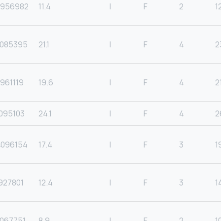
956982
11.4
I
F
2
1
085395
21.1
I
F
4
2
961119
19.6
I
F
4
2
095103
24.1
I
F
4
2
096154
17.4
I
F
3
1
927801
12.4
I
F
3
1
067751
8.9
I
F
2
1