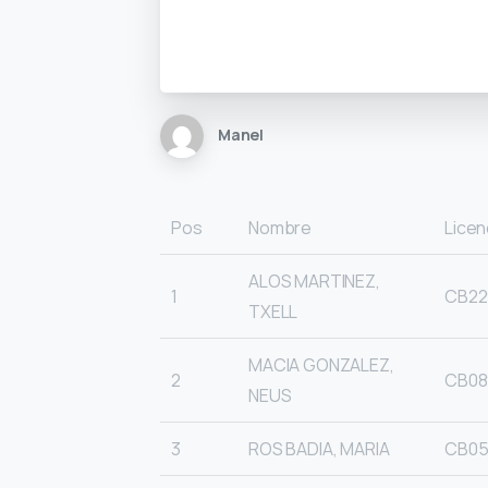
Manel
Pos
Nombre
Licen
ALOS MARTINEZ,
1
CB22
TXELL
MACIA GONZALEZ,
2
CB08
NEUS
3
ROS BADIA, MARIA
CB05