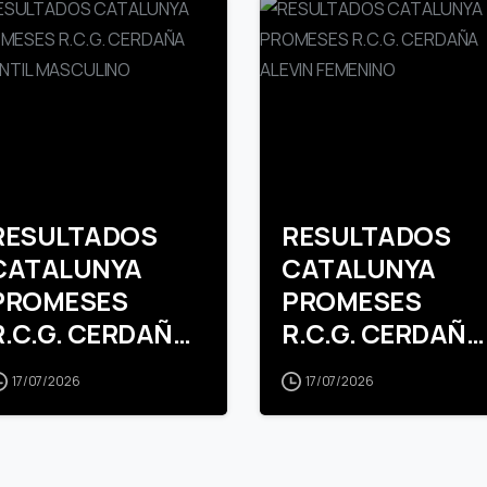
RESULTADOS
RESULTADOS
CATALUNYA
CATALUNYA
PROMESES
PROMESES
R.C.G. CERDAÑA
R.C.G. CERDAÑA
INFANTIL
ALEVIN
17/07/2026
17/07/2026
MASCULINO
FEMENINO