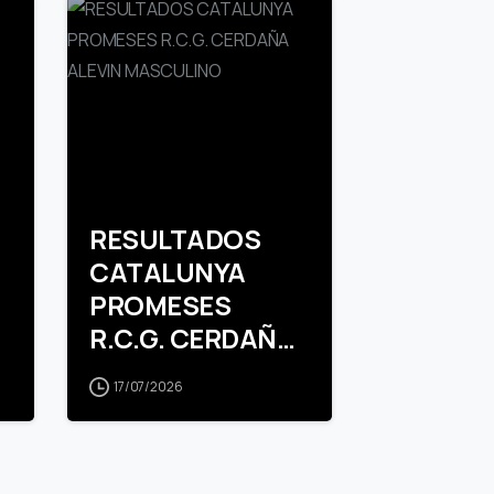
RESULTADOS
CATALUNYA
PROMESES
R.C.G. CERDAÑA
ALEVIN
17/07/2026
MASCULINO