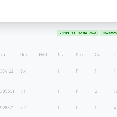
28/09-C.G. Costa Brava
Novetats
cia
Hex
NVH
Niv
Sex
Cat.
H
984122
0.4
I
F
1
1
995391
11.1
I
F
2
1
928871
3.7
I
F
1
4