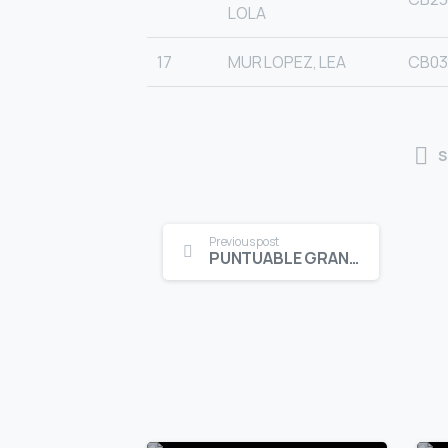
LOLA
17
MUR LOPEZ, LEA
CB03
S
Continue
Previous post
PUNTUABLE GRAND PRIX STROKE PLAY SCRATCH INFANTIL MASCULINO
Reading