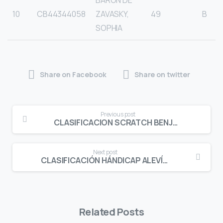
10
CB44344058
ZAVASKY,
49
B
SOPHIA
Share on Facebook
Share on twitter
Continue
Previous post
Reading
CLASIFICACION SCRATCH BENJAMÍN MASCULINO PUNTUABLE G.P. C.G. COSTA BRAVA
Next post
CLASIFICACIÓN HÁNDICAP ALEVÍN MASCULINO PUNTUABLE G.P. C.G. COSTA BRAVA
Related Posts