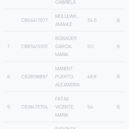
GABRIELA
MDLULWA ,
CB04417077
34,6
B
AMAHLE
BOIXADER
7
CB65415931
GARCIA,
51,1
B
MARIA
MANENT
8
CB28198897
PUERTO,
48,8
B
ALEJANDRA
FATAS
9
CB18473704
VICENTE,
54
B
MARIA
BARON DE