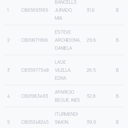
BANCELLS
1
CB65093165
JURADO,
31,6
B
MIA
ESTEVE
2
CB09071966
ARCHIDONA,
29,6
B
DANIELA
LAGE
3
CB35977548
VILELLA,
26,5
B
EDNA
APARICIO
4
CB01963493
32,8
B
BEGUE, INES
ITURMENDI
5
CB05348245
SIMON,
39,9
B