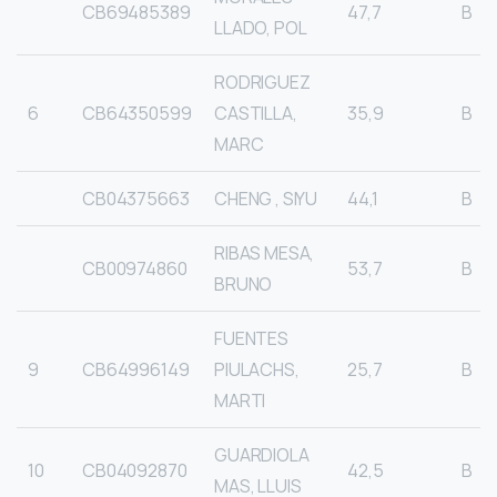
CB69485389
47,7
B
LLADO, POL
RODRIGUEZ
6
CB64350599
CASTILLA,
35,9
B
MARC
CB04375663
CHENG , SIYU
44,1
B
RIBAS MESA,
CB00974860
53,7
B
BRUNO
FUENTES
9
CB64996149
PIULACHS,
25,7
B
MARTI
GUARDIOLA
10
CB04092870
42,5
B
MAS, LLUIS