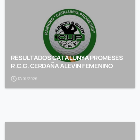
RESULTADOS CATALUNYA PROMESES
R.C.G. CERDAÑA ALEVIN FEMENINO
17/07/2026