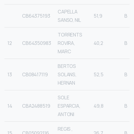
CAPELLA
CB64375193
51,9
B
SANSO, NIL
TORRENTS
12
CB64350983
ROVIRA,
40,2
B
MARC
BERTOS
13
CB08417119
SOLANS,
52,5
B
HERNAN
SOLE
14
CBA2488519
ESPARCIA,
49,8
B
ANTONI
REGIS ,
15
CB05092116
26,7
B