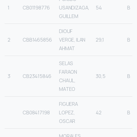
1
CB01198776
USANDIZAGA,
54
B
GUILLEM
DIOUF
2
CBB1465856
VERGE, ILAN
29,1
B
AHMAT
SELAS
FARAON
3
CB23415846
30,5
B
CHAUL,
MATEO
FIGUERA
CB08417198
LOPEZ,
42
B
OSCAR
MORALES