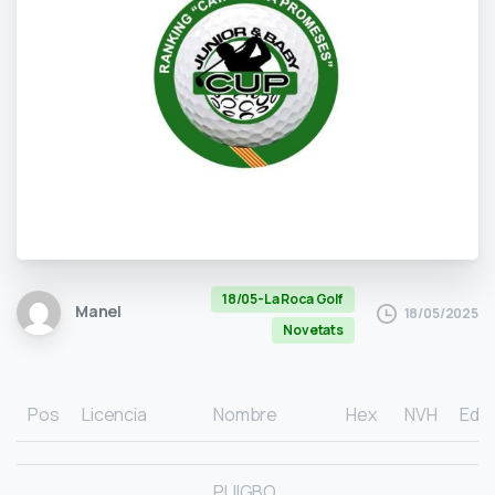
18/05-La Roca Golf
Manel
18/05/2025
Novetats
Pos
Licencia
Nombre
Hex
NVH
Eda
PUIGBO