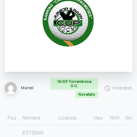
16/03-Torremirona
G.C.
Manel
17/03/2025
Novetats
Pos
Nombre
Licencia
Hex
NVH
Nivel
ESTEBAN