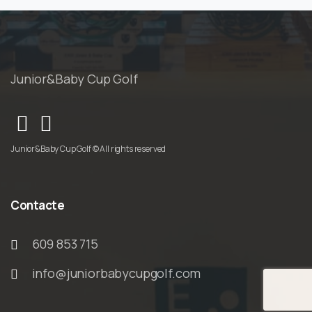
Junior&Baby Cup Golf
Junior&Baby Cup Golf © All rights reserved
Contacte
609 853 715
info@juniorbabycupgolf.com