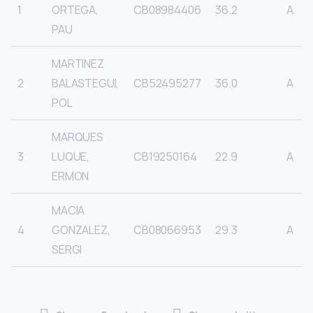
1
ORTEGA,
CB08984406
36.2
A
PAU
MARTINEZ
2
BALASTEGUI,
CB52495277
36.0
A
POL
MARQUES
3
LUQUE,
CB19250164
22.9
A
ERMON
MACIA
4
GONZALEZ,
CB08066953
29.3
A
SERGI