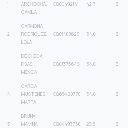
1
ARCHIDONA,
CB09492141
42,7
B
CAMILA
CARMONA
2
RODRIGUEZ,
CB01488626
54,0
B
LOLA
DE CHECA
FISAS,
CB01376649
54,0
B
MENCIA
GARCIA
4
MUSTIENES,
CB65498770
54,0
B
MARTA
BRUNA
5
MAMINA,
CB04493758
23,6
B