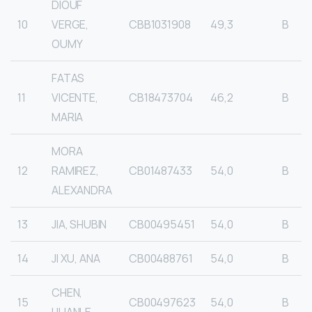
DIOUF
10
VERGE,
CBB1031908
49,3
B
OUMY
FATAS
11
VICENTE,
CB18473704
46,2
B
MARIA
MORA
12
RAMIREZ,
CB01487433
54,0
B
ALEXANDRA
13
JIA, SHUBIN
CB00495451
54,0
B
14
JI XU, ANA
CB00488761
54,0
B
CHEN,
15
CB00497623
54,0
B
HUANLE