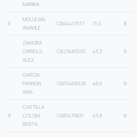
MARINA
MDLULWA,
6
CB04417077
13,0
B
AMAHLE
ZAMORA
ORRIOLS,
CB23483235
43,2
B
ALEX
GARCIA
PANNON,
CB05468328
48,6
B
AINA
CASTILLA
9
COLOM,
CBB1470831
43,8
B
BERTA