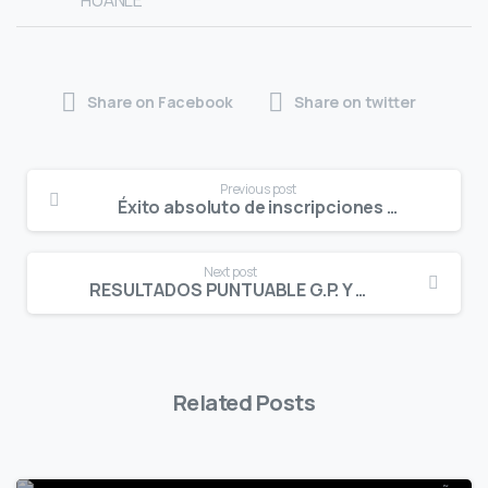
Share on Facebook
Share on twitter
Continue
Previous post
Reading
Éxito absoluto de inscripciones para la prueba del Circuito en el C.G. Sant Cugat
Next post
RESULTADOS PUNTUABLE G.P. Y V.V. C.G. SANT CUGAT BENJAMIN MASCULINO HÁNDICAP
Related Posts