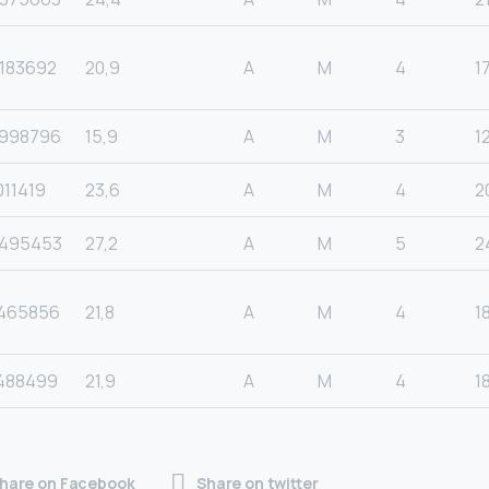
183692
20,9
A
M
4
1
998796
15,9
A
M
3
1
011419
23,6
A
M
4
2
495453
27,2
A
M
5
2
465856
21,8
A
M
4
1
488499
21,9
A
M
4
1
hare on Facebook
Share on twitter