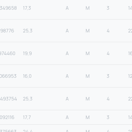
349658
17,3
A
M
3
1
198776
25,3
A
M
4
2
974460
19,9
A
M
4
1
066953
16,0
A
M
3
1
493754
25,3
A
M
4
2
092116
17,7
A
M
3
1
375663
24,4
A
M
4
2