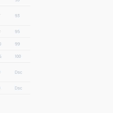
7
93
2
95
0
99
4
100
8
Dsc
8
Dsc