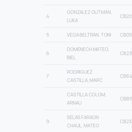
GONZALEZ GUTMAN,
4
CB22
LUKA
5
VEGA BELTRAN, TONI
CB05
DOMENECH MATEO,
6
CB23
BIEL
RODRIGUEZ
7
CB64
CASTILLA, MARC
CASTILLA COLOM,
CBB1
ARNAU
SELAS FARAON
9
CB23
CHAUL, MATEO