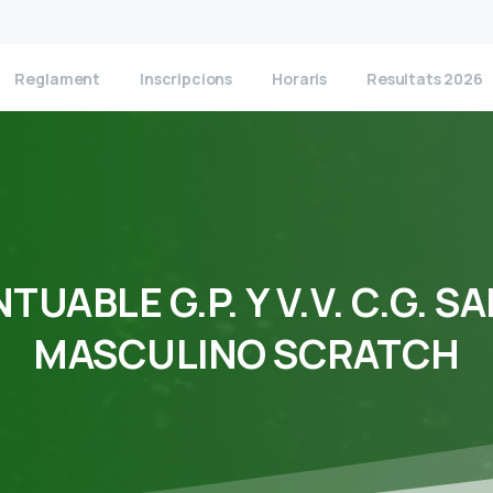
Reglament
Inscripcions
Horaris
Resultats 2026
NTUABLE
G.P.
Y
V.V.
C.G.
SA
MASCULINO
SCRATCH