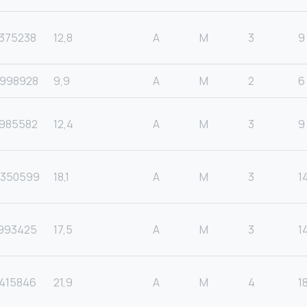
375238
12,8
A
M
3
9
998928
9,9
A
M
2
6
985582
12,4
A
M
3
9
350599
18,1
A
M
3
1
993425
17,5
A
M
3
1
415846
21,9
A
M
4
1