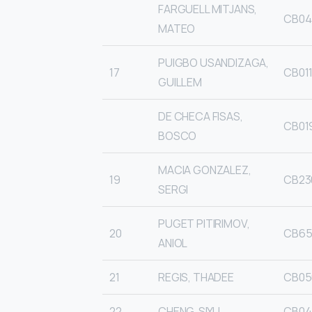
FARGUELL MITJANS,
CB04
MATEO
PUIGBO USANDIZAGA,
17
CB01
GUILLEM
DE CHECA FISAS,
CB01
BOSCO
MACIA GONZALEZ,
19
CB23
SERGI
PUGET PITIRIMOV,
20
CB65
ANIOL
21
REGIS, THADEE
CB05
22
CHENG, SIYU
CB04