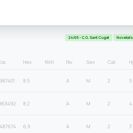
24/05 - C.G. Sant Cugat
Novetats
cia
Hex
NVH
Niv
Sex
Cat.
H
987401
8,5
A
M
2
5
963492
8,2
A
M
2
4
487674
6,9
A
M
2
3