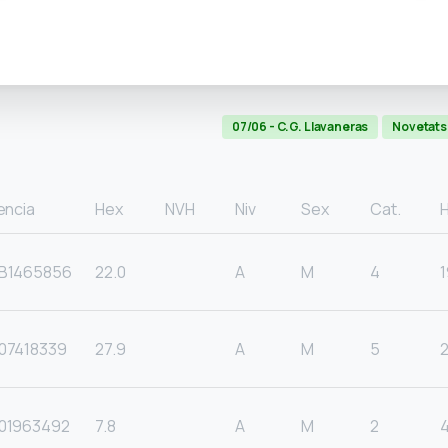
07/06 - C.G. Llavaneras
Novetats
encia
Hex
NVH
Niv
Sex
Cat.
B1465856
22.0
A
M
4
1
07418339
27.9
A
M
5
01963492
7.8
A
M
2