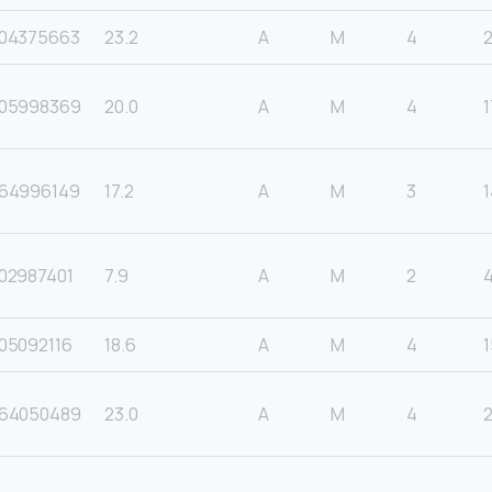
04375663
23.2
A
M
4
05998369
20.0
A
M
4
1
64996149
17.2
A
M
3
1
02987401
7.9
A
M
2
05092116
18.6
A
M
4
1
64050489
23.0
A
M
4