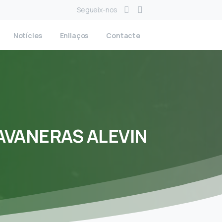
Segueix-nos
Notícies
Enllaços
Contacte
AVANERAS
ALEVIN