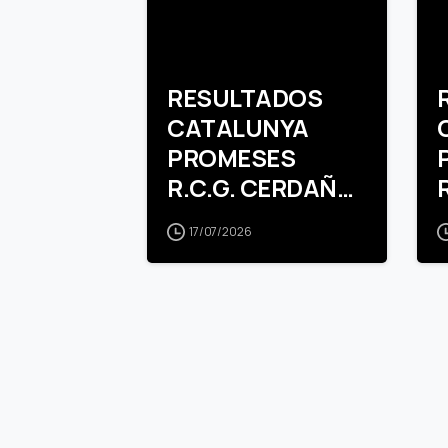
RESULTADOS
CATALUNYA
PROMESES
R.C.G. CERDAÑA
INFANTIL
17/07/2026
FEMENINO