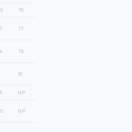
20
76
7
77
4
78
4
81
5
N.P
20
N.P