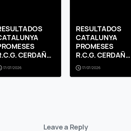
RESULTADOS
RESULTADOS
CATALUNYA
CATALUNYA
PROMESES
PROMESES
R.C.G. CERDAÑA
R.C.G. CERDAÑA
INFANTIL
ALEVIN
17/07/2026
17/07/2026
MASCULINO
FEMENINO
Leave a Reply