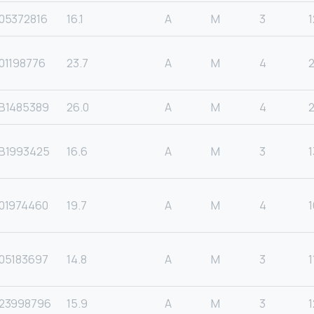
05372816
16.1
A
M
3
1
01198776
23.7
A
M
4
B1485389
26.0
A
M
4
B1993425
16.6
A
M
3
1
01974460
19.7
A
M
4
1
05183697
14.8
A
M
3
1
23998796
15.9
A
M
3
1