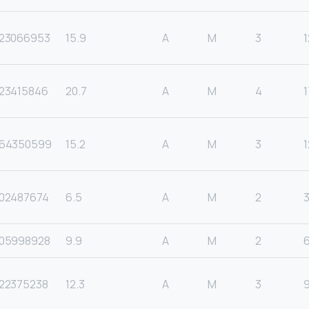
23066953
15.9
A
M
3
1
23415846
20.7
A
M
4
1
64350599
15.2
A
M
3
1
02487674
6.5
A
M
2
05998928
9.9
A
M
2
22375238
12.3
A
M
3