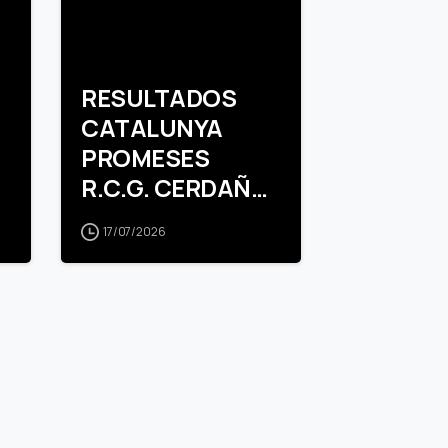
RESULTADOS
CATALUNYA
PROMESES
R.C.G. CERDAÑA
ALEVIN
17/07/2026
MASCULINO