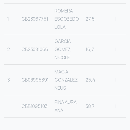
ROMERA
1
CB23067751
ESCOBEDO,
27,5
I
LOLA
GARCIA
2
CB23081066
GOMEZ,
16,7
I
NICOLE
MACIA
3
CB08995391
GONZALEZ,
25,4
I
NEUS
PINA AURA,
CBB1095103
38,7
I
ANA