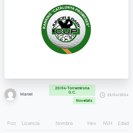
20/04-Torremirona
G.C.
Manel
22/04/2024
Novetats
Pos
Licencia
Nombre
Hex
NVH
Edad